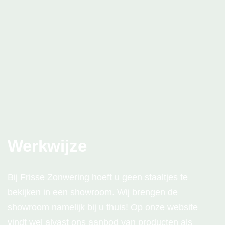
tegen de gevel aan. Ze nemen dus weinig ruimte in
beslag. Bovendien hebben ze nauwelijks te lijden
onder de wind.
Werkwijze
Bij Frisse Zonwering hoeft u geen staaltjes te
bekijken in een showroom. Wij brengen de
showroom namelijk bij u thuis! Op onze website
vindt wel alvast ons aanbod van producten als