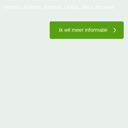
Verano, Multisol, Parasol, Unilux, Velux en meer.
Ik wil meer informatie
Eerste contact
Offerte aanvragen of afspraak maken voor
showroom bij u thuis
Inmeten & kleuren bekijken
Wij brengen onze modellen en kleurstalen mee en