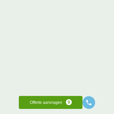
wij raden Frisse Zonwering dan ook aan.
Menno van der Geugten
5 maanden geleden
Vakwerk betrouwbaar en een prachtig raam geplaatst. Snel
ook offerte gekregen en goede communicatie. Een
aanrader als je een mooi veluxdakraam zoekt.
J Hamers
0
5 maanden geleden