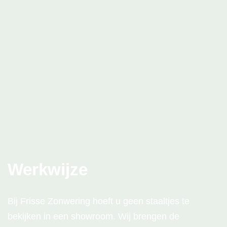
afwerking. Zo bent u verzekerd van rolluiken die niet
alleen functioneel zijn, maar ook bijdragen aan de
uitstraling van uw huis. Bovendien garanderen we
met onze vakkundige installatie een duurzaam en
stijlvol resultaat.
Werkwijze
Bij Frisse Zonwering hoeft u geen staaltjes te
bekijken in een showroom. Wij brengen de