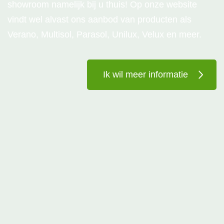
showroom namelijk bij u thuis! Op onze website
vindt wel alvast ons aanbod van producten als
Verano, Multisol, Parasol, Unilux, Velux en meer.
Ik wil meer informatie
Eerste contact
Offerte aanvragen of afspraak maken voor
showroom bij u thuis
Inmeten & kleuren bekijken