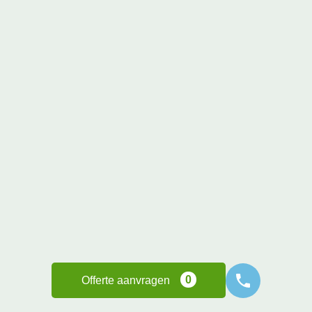
Pieter Linde
4 maanden geleden
Ik heb van begin tot eind een fantastische ervaring gehad.
Iedereen was vriendelijk, behulpzaam en nam de tijd om al
mijn vragen te beantwoorden. Ik waardeerde het duidelijke
advies en de ondersteuning gedurende het hele proces
enorm.
Ik zou Frisse Zonwering zeker aanbevelen!
0
Marja de Boer
5 maanden geleden